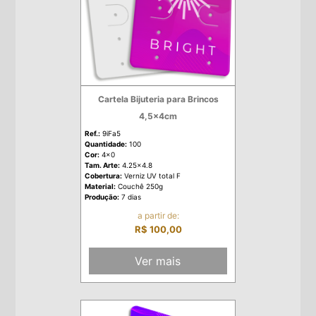
Cartela Bijuteria para Brincos
4,5x4cm
Ref.:
9iFa5
Quantidade:
100
Cor:
4x0
Tam. Arte:
4.25x4.8
Cobertura:
Verniz UV total F
Material:
Couchê 250g
Produção:
7 dias
a partir de:
R$ 100,00
Ver mais