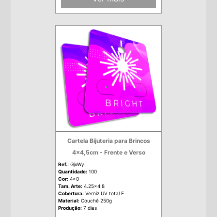
Cartela Bijuteria para Brincos
4x4,5cm - Frente e Verso
Ref.:
GjxWy
Quantidade:
100
Cor:
4x0
Tam. Arte:
4.25x4.8
Cobertura:
Verniz UV total F
Material:
Couchê 250g
Produção:
7 dias