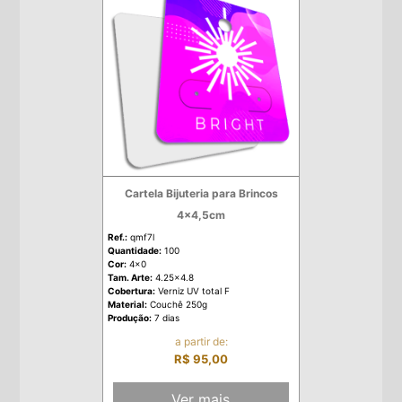
Cartela Bijuteria para Brincos
4x4,5cm
Ref.:
qmf7l
Quantidade:
100
Cor:
4x0
Tam. Arte:
4.25x4.8
Cobertura:
Verniz UV total F
Material:
Couchê 250g
Produção:
7 dias
a partir de:
R$ 95,00
Ver mais