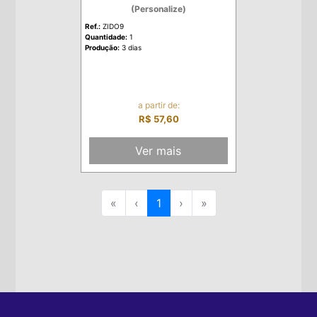
(Personalize)
Ref.:
ZIDO9
Quantidade:
1
Produção:
3 dias
a partir de:
R$ 57,60
Ver mais
«
‹
1
›
»