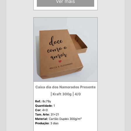
Ver mais
Caixa dia dos Namorados Presente
| Kraft 300g | 4/0
Ref.:
8c79y
Quantidade:
1
Cor:
4x0
Tam. Arte:
31x21
Material:
Cartão Duplex 300g/m²
Produção:
3 dias