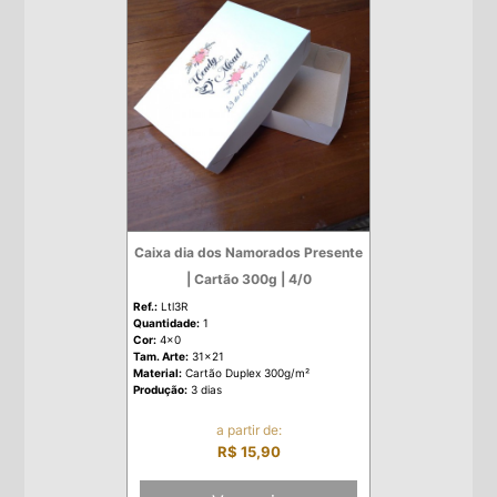
Caixa dia dos Namorados Presente
| Cartão 300g | 4/0
Ref.:
Ltl3R
Quantidade:
1
Cor:
4x0
Tam. Arte:
31x21
Material:
Cartão Duplex 300g/m²
Produção:
3 dias
a partir de:
R$ 15,90