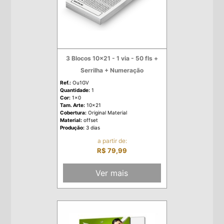
3 Blocos 10x21 - 1 via - 50 fls +
Serrilha + Numeração
Ref.:
Ou1GV
Quantidade:
1
Cor:
1x0
Tam. Arte:
10x21
Cobertura:
Original Material
Material:
offset
Produção:
3 dias
a partir de:
R$ 79,99
Ver mais