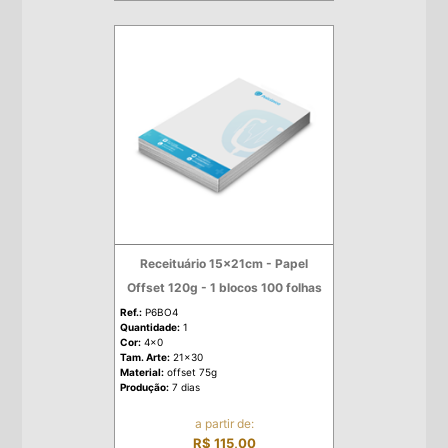
Receituário 15x21cm - Papel
Offset 120g - 1 blocos 100 folhas
Ref.:
P6BO4
Quantidade:
1
Cor:
4x0
Tam. Arte:
21x30
Material:
offset 75g
Produção:
7 dias
a partir de:
R$ 115,00