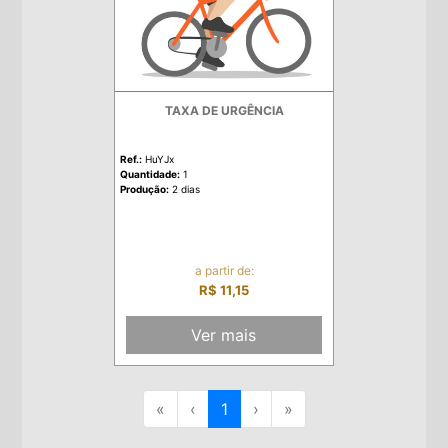
TAXA DE URGÊNCIA
Ref.:
HuYJx
Quantidade:
1
Produção:
2 dias
a partir de:
R$ 11,15
Ver mais
«
‹
1
›
»