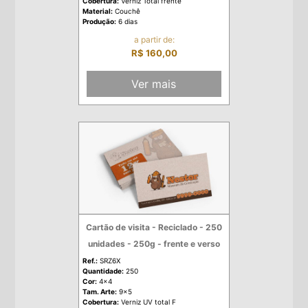
Cobertura:
Verniz Total frente
Material:
Couchê
Produção:
6 dias
a partir de:
R$ 160,00
Ver mais
Cartão de visita - Reciclado - 250
unidades - 250g - frente e verso
Ref.:
SRZ6X
Quantidade:
250
Cor:
4x4
Tam. Arte:
9x5
Cobertura:
Verniz UV total F