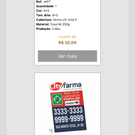
Ref.:
wil17
Quantidade:
1
Cor:
4x0
Tam. Arte:
9x5
Cobertura:
Verniz UV total F
Material:
Couchê 250g
Produção:
3 dias
a partir de:
R$ 20,00
Ver mais