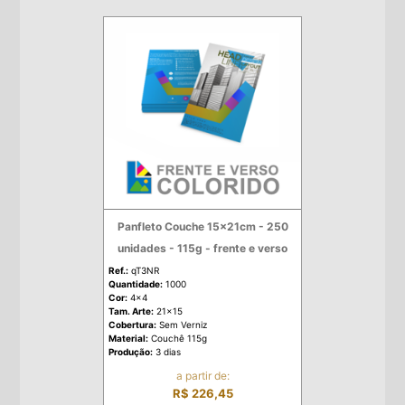
Panfleto Couche 15x21cm - 250
unidades - 115g - frente e verso
Ref.:
qT3NR
Quantidade:
1000
Cor:
4x4
Tam. Arte:
21x15
Cobertura:
Sem Verniz
Material:
Couchê 115g
Produção:
3 dias
a partir de:
R$ 226,45