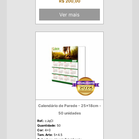
R$ 200,00
Ver mais
Calendário de Parede - 25x18cm -
50 unidades
Ref.:
cJqCl
Quantidade:
50
Cor:
4x0
Tam. Arte:
5x4.5