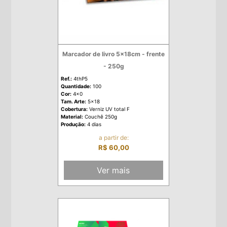
Marcador de livro 5x18cm - frente
- 250g
Ref.:
4thP5
Quantidade:
100
Cor:
4x0
Tam. Arte:
5x18
Cobertura:
Verniz UV total F
Material:
Couchê 250g
Produção:
4 dias
a partir de:
R$ 60,00
Ver mais