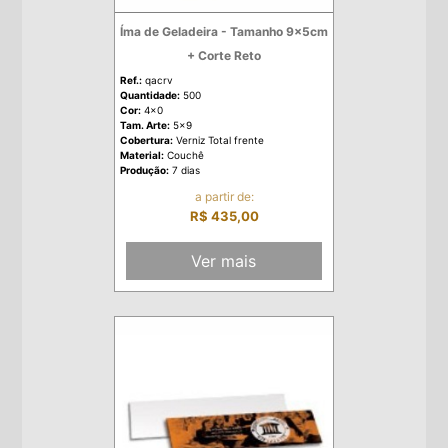
Íma de Geladeira - Tamanho 9x5cm
+ Corte Reto
Ref.:
qacrv
Quantidade:
500
Cor:
4x0
Tam. Arte:
5x9
Cobertura:
Verniz Total frente
Material:
Couchê
Produção:
7 dias
a partir de:
R$ 435,00
Ver mais