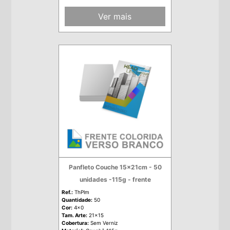
Ver mais
Panfleto Couche 15x21cm - 50
unidades -115g - frente
Ref.:
ThPlm
Quantidade:
50
Cor:
4x0
Tam. Arte:
21x15
Cobertura:
Sem Verniz