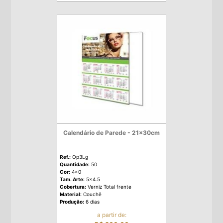
Calendário de Parede - 21x30cm
Ref.:
Op3Lg
Quantidade:
50
Cor:
4x0
Tam. Arte:
5x4.5
Cobertura:
Verniz Total frente
Material:
Couchê
Produção:
6 dias
a partir de: