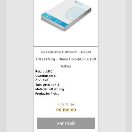
Receituário 10x15cm - Papel
Offset 90g - Bloco Colorido de 100
folhas
Ref.:
vgM1C
Quantidade:
5
Cor:
4x0
Tam. Arte:
10x15
Material:
offset 90g
Produção:
7 dias
a partir de:
R$ 196,00
Ver mais