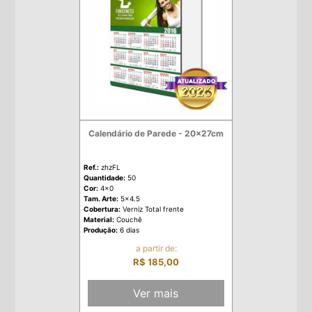
Calendário de Parede - 20x27cm
Ref.:
zhzFL
Quantidade:
50
Cor:
4x0
Tam. Arte:
5x4.5
Cobertura:
Verniz Total frente
Material:
Couchê
Produção:
6 dias
a partir de:
R$ 185,00
Ver mais