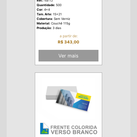
Ref.:
va1TJ
Quantidade:
500
Cor:
4x4
Tam. Arte:
15x21
Cobertura:
Sem Verniz
Material:
Couchê 115g
Produção:
3 dias
a partir de:
R$ 343,00
Ver mais