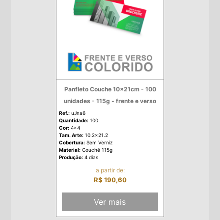
Panfleto Couche 10x21cm - 100
unidades - 115g - frente e verso
Ref.:
uJna6
Quantidade:
100
Cor:
4x4
Tam. Arte:
10.2x21.2
Cobertura:
Sem Verniz
Material:
Couchê 115g
Produção:
4 dias
a partir de:
R$ 190,60
Ver mais