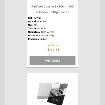
Panfleto Couche 9x20cm- 100
unidades - 115g - frente
Ref.:
fyWub
Quantidade:
100
Cor:
4x0
Tam. Arte:
9x20
Cobertura:
Sem Verniz
Material:
Couchê 115g
Produção:
4 dias
a partir de:
R$ 94,76
Ver mais