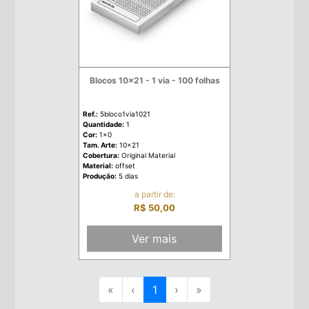
Blocos 10x21 - 1 via - 100 folhas
Ref.:
5bloco1via1021
Quantidade:
1
Cor:
1x0
Tam. Arte:
10x21
Cobertura:
Original Material
Material:
offset
Produção:
5 dias
a partir de:
R$ 50,00
Ver mais
«
‹
1
›
»